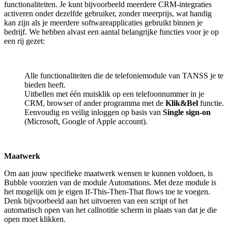
functionaliteiten. Je kunt bijvoorbeeld meerdere CRM-integraties
activeren onder dezelfde gebruiker, zonder meerprijs, wat handig
kan zijn als je meerdere softwareapplicaties gebruikt binnen je
bedrijf. We hebben alvast een aantal belangrijke functies voor je op
een rij gezet:
Alle functionaliteiten die de telefoniemodule van TANSS je te
bieden heeft.
Uitbellen met één muisklik op een telefoonnummer in je
CRM, browser of ander programma met de
Klik&Bel
functie.
Eenvoudig en veilig inloggen op basis van
Single sign-on
(Microsoft, Google of Apple account).
Maatwerk
Om aan jouw specifieke maatwerk wensen te kunnen voldoen, is
Bubble voorzien van de module Automations. Met deze module is
het mogelijk om je eigen If-This-Then-That flows toe te voegen.
Denk bijvoorbeeld aan het uitvoeren van een script of het
automatisch open van het callnotitie scherm in plaats van dat je die
open moet klikken.